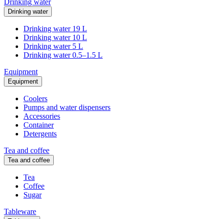
Drinking water
Drinking water
Drinking water 19 L
Drinking water 10 L
Drinking water 5 L
Drinking water 0.5–1.5 L
Equipment
Equipment
Coolers
Pumps and water dispensers
Accessories
Container
Detergents
Tea and coffee
Tea and coffee
Tea
Coffee
Sugar
Tableware