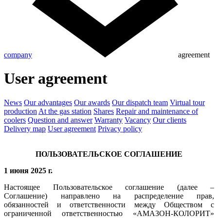
company
agreement
User agreement
News
Our advantages
Our awards
Our dispatch team
Virtual tour
production
At the gas station
Shares
Repair and maintenance of
coolers
Question and answer
Warranty
Vacancy
Our clients
Delivery map
User agreement
Privacy policy
ПОЛЬЗОВАТЕЛЬСКОЕ СОГЛАШЕНИЕ
1 июня 2025 г.
Настоящее Пользовательское соглашение (далее –
Соглашение) направлено на распределение прав,
обязанностей и ответственности между Обществом с
ограниченной ответственностью «АМАЗОН-КОЛОРИТ»