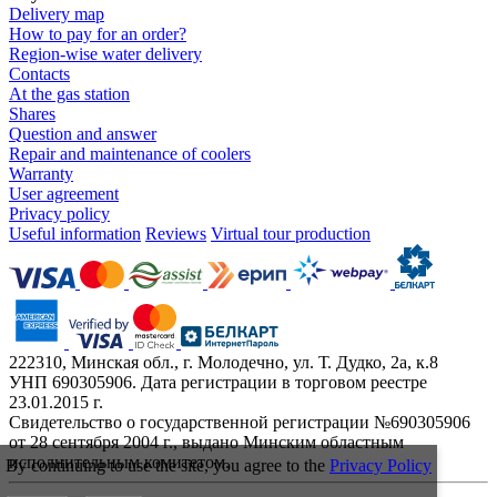
Delivery map
How to pay for an order?
Region-wise water delivery
Contacts
At the gas station
Shares
Question and answer
Repair and maintenance of coolers
Warranty
User agreement
Privacy policy
Useful information
Reviews
Virtual tour production
222310, Минская обл., г. Молодечно, ул. Т. Дудко, 2а, к.8
УНП 690305906. Дата регистрации в торговом реестре
23.01.2015 г.
Свидетельство о государственной регистрации №690305906
от 28 сентября 2004 г., выдано Минским областным
исполнительным комитетом.
By continuing to use the site, you agree to the
Privacy Policy