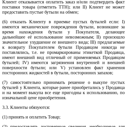
Клиент отказывается оплатить заказ и/или подтвердить факт
поставки товара (отметить ТТН); или II) Клиент не может
предоставить пустые бутыли на обмен;
(6) отказать Клиенту в приемке пустых бутылей если: I)
имеются механические повреждения бутыли, возникшие за
время нахождения бутыли у Покупателя, делающее
дальнейшее её использование невозможным; II) произошло
значительное ухудшение ее внешнего вида; III) предлагаемые
к возврату Покупателем бутыли Продавцом никогда не
поставлялись, т.е. не промаркированы этикеткой Продавца,
имеют внешний вид отличный от применяемых Продавцом
бутылей; IV) имеются загрязнения внутренней и внешней
поверхности бутыли; или V) установлен факт хранения
посторонних жидкостей в бутыли, посторонних запахов;
(7) самостоятельно принимать решение о выкупе пустых
бутылей у Клиента, которые ранее приобретались у Продавца
и на момент выкупа все еще пригодны к использованию, по
изначальной цене приобретения.
3.3. Клиенты обязуются:
(1) принять и оплатить Товар;
(2) предоставлять достоверные сведения, необходимые для